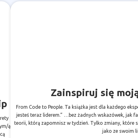
Zainspiruj się moj
ip
From Code to People. Ta książka jest dla każdego ekspe
jesteś teraz liderem.” …bez żadnych wskazówek, jak fa
rety
teorii, którą zapomnisz w tydzień. Tylko zmiany, które 
rym/ą
jako ze swoim l
hcą