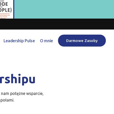
Leadership Pulse
O mnie
Darmowe Zasoby
rshipu
ć nam potężne wsparcie,
społami.