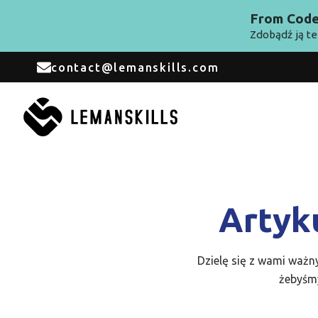
From Code 
Zdobądź ją te
contact@lemanskills.com
Artyk
Dzielę się z wami ważn
żebyśmy