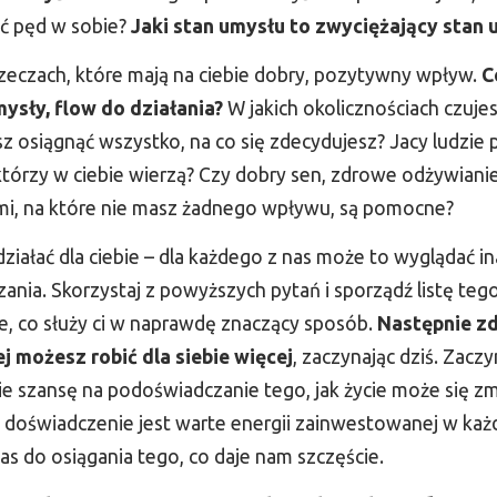
ać pęd w sobie?
Jaki stan umysłu to zwyciężający stan 
zeczach, które mają na ciebie dobry, pozytywny wpływ.
C
mysły, flow do działania?
W jakich okolicznościach czuje
 osiągnąć wszystko, na co się zdecydujesz? Jacy ludzie p
órzy w ciebie wierzą? Czy dobry sen, zdrowe odżywianie, 
mi, na które nie masz żadnego wpływu, są pomocne?
działać dla ciebie – dla każdego z nas może to wyglądać i
ania. Skorzystaj z powyższych pytań i sporządź listę te
sze, co służy ci w naprawdę znaczący sposób.
Następnie zd
rej możesz robić dla siebie więcej
, zaczynając dziś. Zacz
e szansę na podoświadczanie tego, jak życie może się zm
to doświadczenie jest warte energii zainwestowanej w k
as do osiągania tego, co daje nam szczęście.