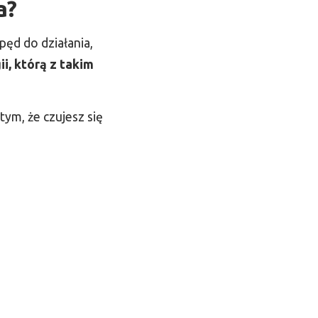
a?
ęd do działania,
ii, którą z takim
tym, że czujesz się