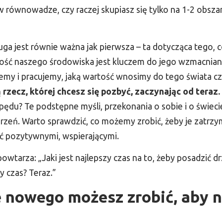
 równowadze, czy raczej skupiasz się tylko na 1-2 obszar
ruga jest równie ważna jak pierwsza – ta dotycząca tego, 
ość naszego środowiska jest kluczem do jego wzmacniani
yjemy i pracujemy, jaką wartość wnosimy do tego świata c
 rzecz, której chcesz się pozbyć, zaczynając od teraz.
 pędu? Te podstępne myśli, przekonania o sobie i o świec
arzeń. Warto sprawdzić, co możemy zrobić, żeby je zatrzy
pić pozytywnymi, wspierającymi.
owtarza: „Jaki jest najlepszy czas na to, żeby posadzić d
zy czas? Teraz.”
e nowego możesz zrobić, aby 