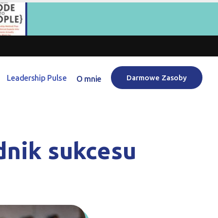
Leadership Pulse
Darmowe Zasoby
O mnie
dnik sukcesu