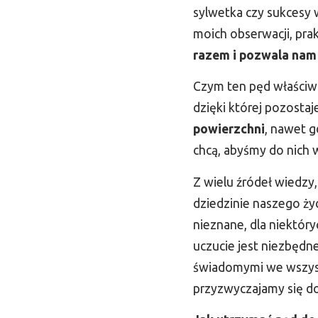
sylwetka czy sukcesy 
moich obserwacji, prak
razem i pozwala nam s
Czym ten pęd właściwie
dzięki której pozost
powierzchni
, nawet g
chcą, abyśmy do nich w
Z wielu źródeł wiedzy
dziedzinie naszego życ
nieznane, dla niektór
uczucie jest niezbędn
świadomymi we wszystk
przyzwyczajamy się do