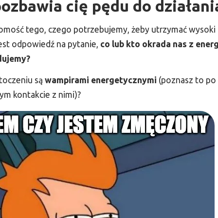
pozbawia cię pędu do działani
omość tego, czego potrzebujemy, żeby utrzymać wysoki p
 jest odpowiedź na pytanie,
co lub kto okrada nas z energ
dujemy?
toczeniu są
wampirami energetycznymi
(poznasz to po 
m kontakcie z nimi)?