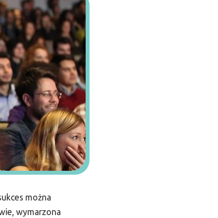
 sukces można
rowie, wymarzona