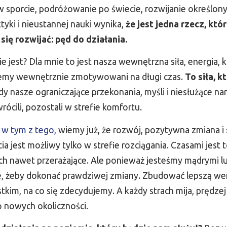
w sporcie, podróżowanie po świecie, rozwijanie określony
tyki i nieustannej nauki wynika,
że jest jedna rzecz, kt
ię rozwijać: pęd do działania.
 jest? Dla mnie to jest nasza wewnętrzna siła, energia, k
ajemy wewnętrznie zmotywowani na długi czas.
To siła, k
dy nasze ograniczające przekonania, myśli i niesłużące n
rócili, pozostali w strefie komfortu.
,
w tym z tego,
wiemy już, że rozwój, pozytywna zmiana i 
ia jest możliwy tylko w strefie rozciągania. Czasami jest
ych nawet przerażające. Ale ponieważ jesteśmy mądrymi l
e, żeby dokonać prawdziwej zmiany. Zbudować lepszą wers
im, na co się zdecydujemy. A każdy strach mija, prędzej 
 nowych okoliczności.