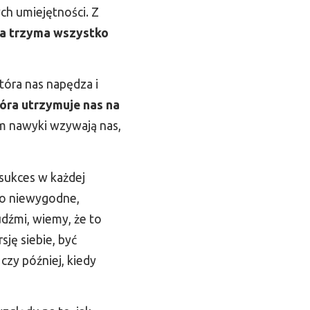
ch umiejętności. Z
óra trzyma wszystko
tóra nas napędza i
tóra utrzymuje nas na
am nawyki wzywają nas,
sukces w każdej
 to niewygodne,
udźmi, wiemy, że to
ję siebie, być
czy później, kiedy