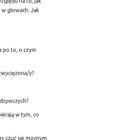
zględu na to, jak
y w głowach. Jak
a po to, o czym
ezwyciężona/y?
odżywczych?
pierają w tym, co
by czuć się mocnym