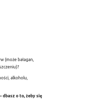
ływ (może bałagan,
szczeniu)?
ości, alkoholu,
 dbasz o to, żeby się