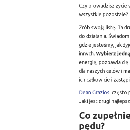
Czy prowadzisz życie w
wszystkie pozostałe?
Zrób swoją listę. Ta d
do działania. Świadom
gdzie jesteśmy, jak ż
innych.
Wybierz jedną
energię, pozbawia cię
dla naszych celów i m
ich całkowicie i zastą
Dean Graziosi
często p
Jaki jest drugi najleps
Co zupełni
pędu?