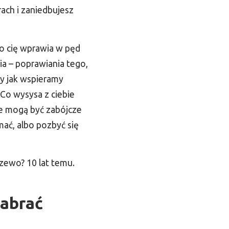
ach i zaniedbujesz
co cię wprawia w pęd
a – poprawiania tego,
zy jak wspieramy
Co wysysa z ciebie
ie mogą być zabójcze
mać, albo pozbyć się
rzewo? 10 lat temu.
nabrać