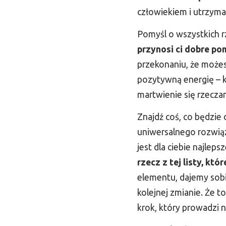
człowiekiem i utrzym
Pomyśl o wszystkich r
przynosi ci dobre po
przekonaniu, że możesz
pozytywną energię – kt
martwienie się rzecza
Znajdź coś, co będzie 
uniwersalnego rozwiąz
jest dla ciebie najlep
rzecz z tej listy, któ
elementu, dajemy sobi
kolejnej zmianie. Że 
krok, który prowadzi n