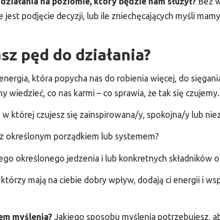
działania na poziomie, który będzie nam służył?
Bez w
jest podjęcie decyzji, lub ile zniechęcających myśli mam
sz pęd do działania?
 energia, która popycha nas do robienia więcej, do sięgani
wiedzieć, co nas karmi – co sprawia, że tak się czujemy.
, w której czujesz się zainspirowana/y, spokojna/y lub ni
 z określonym porządkiem lub systemem?
ego określonego jedzenia i lub konkretnych składników 
 którzy mają na ciebie dobry wpływ, dodają ci energii i ws
em myślenia?
Jakiego sposobu myślenia potrzebujesz, a