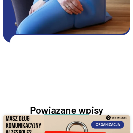
Pobierz DARMOWE zasoby
Pobierz zasoby
ROZWIJAJ SIĘ TERAZ
Powiązane wpisy
ORGANIZACJA