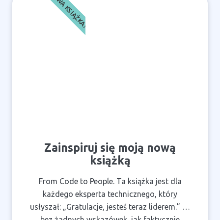
NOWA KSIĄŻKA!
Zainspiruj się moją nową
książką
From Code to People. Ta książka jest dla
każdego eksperta technicznego, który
usłyszał: „Gratulacje, jesteś teraz liderem.” …
bez żadnych wskazówek, jak faktycznie