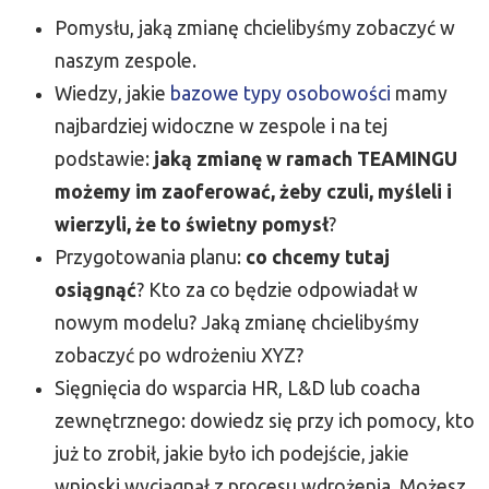
Pomysłu, jaką zmianę chcielibyśmy zobaczyć w
naszym zespole.
Wiedzy, jakie
bazowe typy osobowości
mamy
najbardziej widoczne w zespole i na tej
podstawie:
jaką zmianę w ramach TEAMINGU
możemy im zaoferować, żeby czuli, myśleli i
wierzyli, że to świetny pomysł
?
Przygotowania planu:
co chcemy tutaj
osiągnąć
? Kto za co będzie odpowiadał w
nowym modelu? Jaką zmianę chcielibyśmy
zobaczyć po wdrożeniu XYZ?
Sięgnięcia do wsparcia HR, L&D lub coacha
zewnętrznego: dowiedz się przy ich pomocy, kto
już to zrobił, jakie było ich podejście, jakie
wnioski wyciągnął z procesu wdrożenia. Możesz