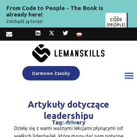
From Code to People - The Book is
already here!
Zdobądź ją teraz!
Darmowe Zasoby
Artykuły dotyczące
leadershipu
Tag: drivery
Dzielę się z wami ważnymi lekcjami płynącymi od
wielkich liderów/ek, które mogą dać nam potężne