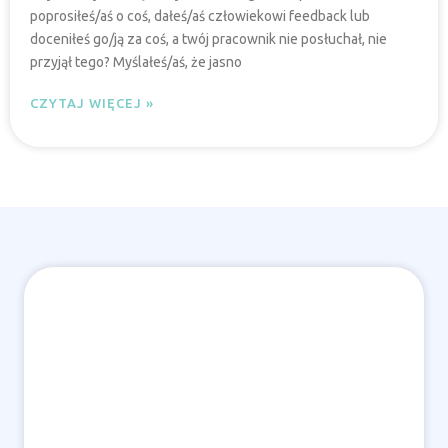
poprosiłeś/aś o coś, dałeś/aś człowiekowi feedback lub
doceniłeś go/ją za coś, a twój pracownik nie posłuchał, nie
przyjął tego? Myślałeś/aś, że jasno
CZYTAJ WIĘCEJ »