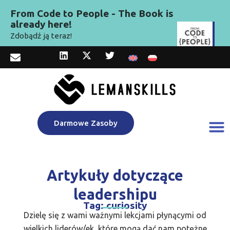
From Code to People - The Book is
already here!
Zdobądź ją teraz!
Darmowe Zasoby
Artykuły dotyczące
leadershipu
Tag: curiosity
Dzielę się z wami ważnymi lekcjami płynącymi od
wielkich liderów/ek, które mogą dać nam potężne