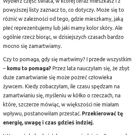
Wybierz część świata, w której teraz mieszkasz i z
powyższej listy zaznacz to, co dotyczy. Może się to
różnić w zależności od tego, gdzie mieszkamy, jaką
płeć reprezentujemy lub jaki mamy kolor skóry. Ale
ogólnie rzecz biorąc, w dzisiejszych czasach bardzo
mocno się zamartwiamy.
Czy to pomaga, gdy się martwimy? I przede wszystkim
–
komu to pomaga?
Przez lata nauczyłam się, że zbyt
duże zamartwianie się może pożreć człowieka
żywcem. Kiedy zobaczyłam, ile czasu spędzam na
zamartwianiu się, myśleniu w kółko o rzeczach, na
które, szczerze mówiąc, w większości nie miałam
wpływu, postanowiłam przestać.
Przekierować tę
energię, uwagę i czas gdzieś indziej.