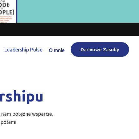
Leadership Pulse
Darmowe Zasoby
O mnie
rshipu
ć nam potężne wsparcie,
społami.