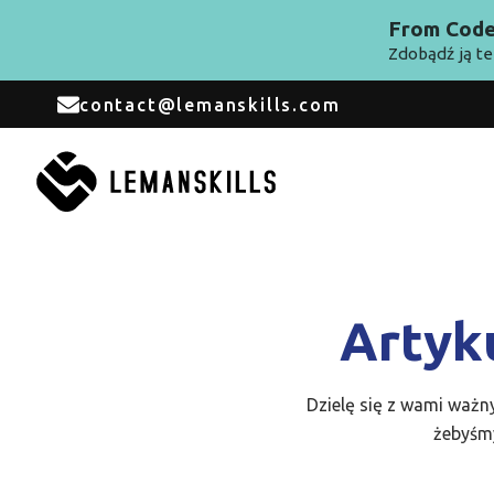
From Code 
Zdobądź ją te
contact@lemanskills.com
Artyk
Dzielę się z wami ważn
żebyśmy