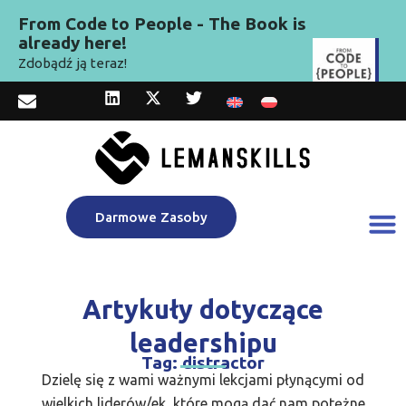
From Code to People - The Book is
already here!
Zdobądź ją teraz!
Darmowe Zasoby
Artykuły dotyczące
leadershipu
Tag: distractor
Dzielę się z wami ważnymi lekcjami płynącymi od
wielkich liderów/ek, które mogą dać nam potężne