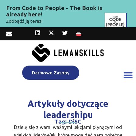
From Code to People - The Book is
already here!
Zdobądź ją teraz!
Darmowe Zasoby
Artykuły dotyczące
leadershipu
Tag: DiSC
Dzielę się z wami ważnymi lekcjami płynącymi od
wielkich liderów/ek, które mogą dać nam potężne