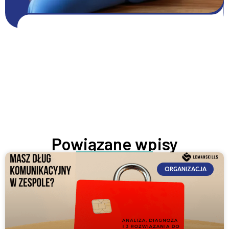
Pobierz DARMOWE zasoby
Pobierz zasoby
ROZWIJAJ SIĘ TERAZ
Powiązane wpisy
ORGANIZACJA