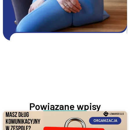
Pobierz DARMOWE zasoby
Pobierz zasoby
ROZWIJAJ SIĘ TERAZ
Powiązane wpisy
ORGANIZACJA