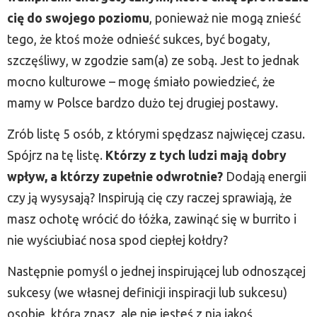
cię do swojego poziomu
, ponieważ nie mogą znieść
tego, że ktoś może odnieść sukces, być bogaty,
szczęśliwy, w zgodzie sam(a) ze sobą. Jest to jednak
mocno kulturowe – mogę śmiało powiedzieć, że
mamy w Polsce bardzo dużo tej drugiej postawy.
Zrób listę 5 osób, z którymi spędzasz najwięcej czasu.
Spójrz na tę listę.
Którzy z tych ludzi mają dobry
wpływ, a którzy zupełnie odwrotnie?
Dodają energii
czy ją wysysają? Inspirują cię czy raczej sprawiają, że
masz ochotę wrócić do łóżka, zawinąć się w burrito i
nie wyściubiać nosa spod ciepłej kołdry?
Następnie pomyśl o jednej inspirującej lub odnoszącej
sukcesy (we własnej definicji inspiracji lub sukcesu)
osobie, którą znasz, ale nie jesteś z nią jakoś