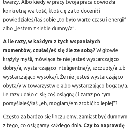
twarzy. Albo kiedy w pracy twoja praca dowiozła
konkretną wartość, ktoś cię za to docenił i
powiedziałeś/łaś sobie „to było warte czasu i energii”
albo „jestem z siebie dumny/a”.
A ile razy, w każdym z tych wspaniałych
momentów, czułaś/eś się źle ze sobą?
W głowie
krążyły myśli, mówiące że nie jesteś wystarczająco
dobry/a, wystarczająco inteligentna/y, szczupły/a lub
wystarczająco wysoka/i. Że nie jesteś wystarczająco
obyta/y w towarzystwie albo wystarczająco bogaty/a.
Ile razy udało ci się coś osiągnąć i zaraz po tym
pomyślałeś/łaś „eh, mogłam/em zrobić to lepiej”?
Często za bardzo się linczujemy, zamiast być dumnym
z tego, co osiągamy każdego dnia.
Czy to naprawdę