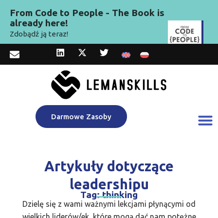
From Code to People - The Book is
already here!
Zdobądź ją teraz!
Darmowe Zasoby
Artykuły dotyczące
leadershipu
Tag: thinking
Dzielę się z wami ważnymi lekcjami płynącymi od
wielkich liderów/ek, które mogą dać nam potężne