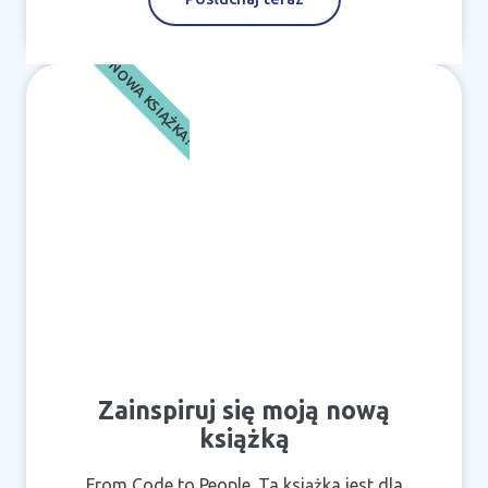
NOWA KSIĄŻKA!
Zainspiruj się moją nową
książką
From Code to People. Ta książka jest dla