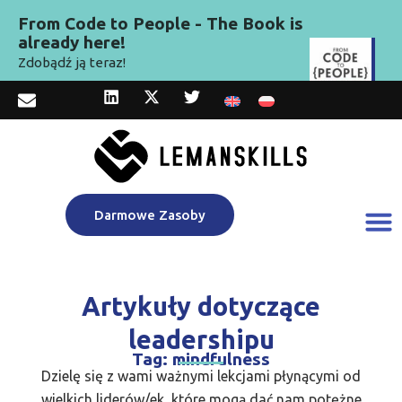
From Code to People - The Book is
already here!
Zdobądź ją teraz!
Darmowe Zasoby
Artykuły dotyczące
leadershipu
Tag: mindfulness
Dzielę się z wami ważnymi lekcjami płynącymi od
wielkich liderów/ek, które mogą dać nam potężne