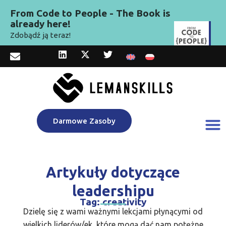
From Code to People - The Book is
already here!
Zdobądź ją teraz!
Darmowe Zasoby
Artykuły dotyczące
leadershipu
Tag: creativity
Dzielę się z wami ważnymi lekcjami płynącymi od
wielkich liderów/ek, które mogą dać nam potężne