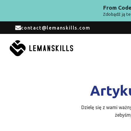
From Code 
Zdobądź ją te
contact@lemanskills.com
Artyk
Dzielę się z wami ważn
żebyśmy