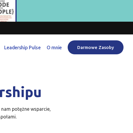
Leadership Pulse
O mnie
Darmowe Zasoby
rshipu
ć nam potężne wsparcie,
społami.