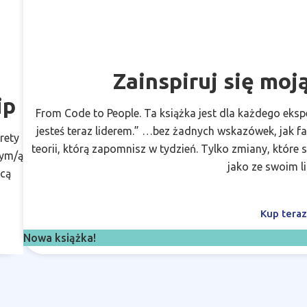
Zainspiruj się moj
ip
From Code to People. Ta książka jest dla każdego ekspe
jesteś teraz liderem.” …bez żadnych wskazówek, jak fa
rety
teorii, którą zapomnisz w tydzień. Tylko zmiany, które 
rym/ą
jako ze swoim l
hcą
Kup tera
Nowa książka!