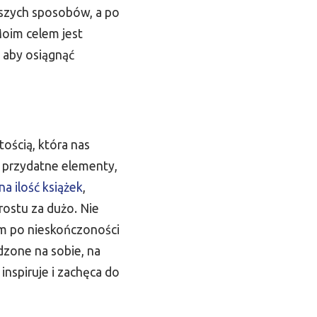
jszych sposobów, a po
Moim celem jest
 aby osiągnąć
ością, która nas
j przydatne elementy,
na ilość książek
,
rostu za dużo. Nie
m po nieskończoności
dzone na sobie, na
 inspiruje i zachęca do