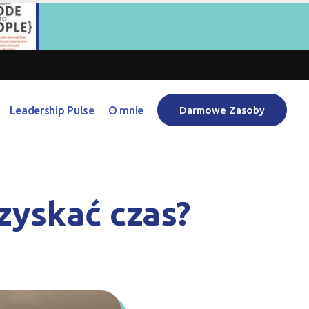
Leadership Pulse
O mnie
Darmowe Zasoby
dzyskać czas?