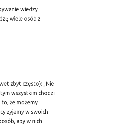
obywanie wiedzy
idzę wiele osób z
et zbyt często): „Nie
w tym wszystkim chodzi
I to, że możemy
scy żyjemy w swoich
posób, aby w nich