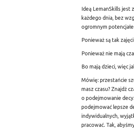
Ideą LemanSkills jest
każdego dnia, bez wzgl
ogromnym potencjałem,
Ponieważ są tak zajęci
Ponieważ nie mają cza
Bo mają dzieci, więc j
Mówię: przestańcie s
masz czasu? Znajdź cz
o podejmowanie decyzj
podejmować lepsze dec
indywidualnych, wyjąt
pracować. Tak, abyśmy ż