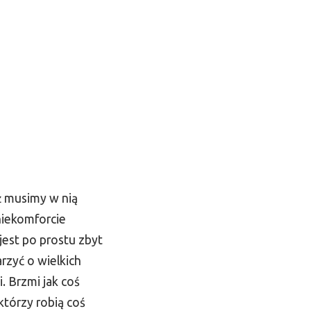
ż musimy w nią
niekomforcie
jest po prostu zbyt
rzyć o wielkich
. Brzmi jak coś
którzy robią coś