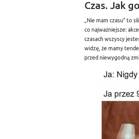
Czas. Jak g
„Nie mam czasu” to sil
co najważniejsze: akc
czasach wszyscy jesteś
widzę, że mamy tende
przed niewygodną zmi