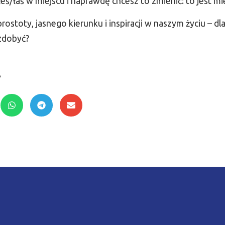
łeś/łaś w miejscu i naprawdę chcesz to zmienić: to jest mie
ostoty, jasnego kierunku i inspiracji w naszym życiu – dl
 zdobyć?
?