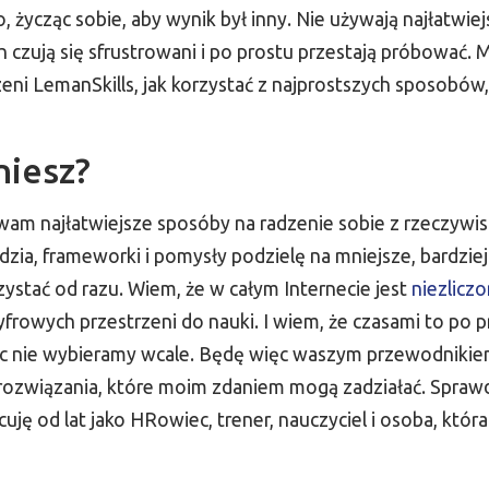
 życząc sobie, aby wynik był inny. Nie używają najłatwie
h czują się sfrustrowani i po prostu przestają próbować. 
eni LemanSkills, jak korzystać z najprostszych sposobów,
niesz?
am najłatwiejsze sposóby na radzenie sobie z rzeczywist
dzia, frameworki i pomysły podzielę na mniejsze, bardzie
zystać od razu. Wiem, że w całym Internecie jest
niezliczo
cyfrowych przestrzeni do nauki. I wiem, że czasami to po p
ęc nie wybieramy wcale. Będę więc waszym przewodnikie
rozwiązania, które moim zdaniem mogą zadziałać. Spraw
uję od lat jako HRowiec, trener, nauczyciel i osoba, która