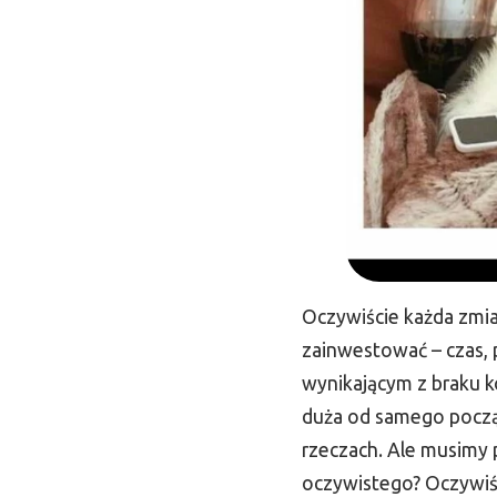
Oczywiście każda zmia
zainwestować – czas, 
wynikającym z braku ko
duża od samego począt
rzeczach. Ale musimy p
oczywistego? Oczywiści