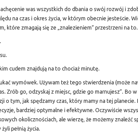
 zachęcenie was wszystkich do dbania o swój rozwój i zd
ędu na czas i okres życia, w którym obecnie jesteście. W
 które zmagają się ze „znalezieniem” przestrzeni na to.
.
su.
akim cudem znajdują na to chociaż minutę.
zukać wymówek. Używam też tego stwierdzenia (może naw
as. Zrób go, odzyskaj z miejsc, gdzie go marnujesz”. Bo 
i o tym, jak spędzamy czas, który mamy na tej planecie. 
yzje, bardziej optymalne i efektywne. Oczywiście wszy
kowych okolicznościach, ale wierzę, że możemy znaleźć s
yli pełnią życia.