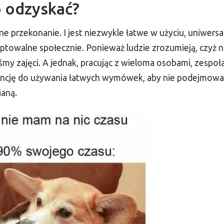
o odzyskać?
ne przekonanie. I jest niezwykle łatwe w użyciu, uniwers
eptowalne społecznie. Ponieważ ludzie zrozumieją, czyż n
my zajęci. A jednak, pracując z wieloma osobami, zespoła
ncję do używania łatwych wymówek, aby nie podejmować 
aną.